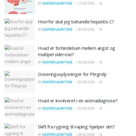
BY
CASPER LAURITSEN
11/03/2024
0
Hvorfor skal jeg behandle hepatitis C?
BY
CASPER LAURITSEN
09/03/2024
0
Hvad er forbindelsen mellem angst og
multipel sklerose?
BY
CASPER LAURITSEN
05/03/2024
0
Doseringsoplysninger for Plegridy
BY
CASPER LAURITSEN
02/03/2024
0
Hvad er involveret i en astmadiagnose?
BY
CASPER LAURITSEN
02/03/2024
0
Skift fra rygning til vaping: hjælper det?
BY
CASPER LAURITSEN
28/02/2024
0