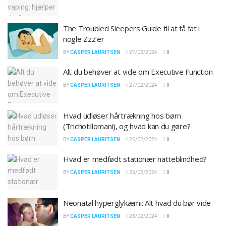
The Troubled Sleepers Guide til at få fat i
nogle Zzz’er
BY
CASPER LAURITSEN
27/02/2024
0
Alt du behøver at vide om Executive Function
BY
CASPER LAURITSEN
27/02/2024
0
Hvad udløser hårtrækning hos børn
(Trichotillomani), og hvad kan du gøre?
BY
CASPER LAURITSEN
26/02/2024
0
Hvad er medfødt stationær natteblindhed?
BY
CASPER LAURITSEN
25/02/2024
0
Neonatal hyperglykæmi: Alt hvad du bør vide
BY
CASPER LAURITSEN
23/02/2024
0