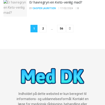
Er havregryn en Keto-venlig mad?
BY
CASPER LAURITSEN
17/02/2024
0
1
2
…
56
Indholdet på dette websted er kun beregnet til
informations- og uddannelsesformål. Kontakt en
læge for medicinsk rådgivning, behandling eller