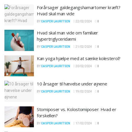
Forårsager galdegangshamartomer kræft?
Hvad skal man vide
BY
CASPER LAURITSEN
22/02/2024
0
Hvad skal man vide om familiær
hypertriglyceridæmi
BY
CASPER LAURITSEN
21/02/2024
0
Kan yoga hjælpe med at sænke kolesterol?
BY
CASPER LAURITSEN
20/02/2024
0
10 årsager til hævelse under øjnene
BY
CASPER LAURITSEN
19/02/2024
0
Stomiposer vs. Kolostomiposer: Hvad er
forskellen?
BY
CASPER LAURITSEN
17/02/2024
0