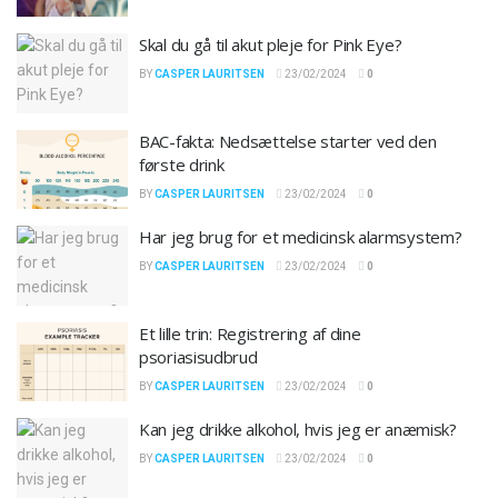
Skal du gå til akut pleje for Pink Eye?
BY
CASPER LAURITSEN
23/02/2024
0
BAC-fakta: Nedsættelse starter ved den
første drink
BY
CASPER LAURITSEN
23/02/2024
0
Har jeg brug for et medicinsk alarmsystem?
BY
CASPER LAURITSEN
23/02/2024
0
Et lille trin: Registrering af dine
psoriasisudbrud
BY
CASPER LAURITSEN
23/02/2024
0
Kan jeg drikke alkohol, hvis jeg er anæmisk?
BY
CASPER LAURITSEN
23/02/2024
0