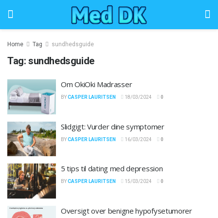
Home
Tag
sundhedsguide
Tag:
sundhedsguide
Om OkiOki Madrasser
BY
CASPER LAURITSEN
18/03/2024
0
Slidgigt: Vurder dine symptomer
BY
CASPER LAURITSEN
16/03/2024
0
5 tips til dating med depression
BY
CASPER LAURITSEN
15/03/2024
0
Oversigt over benigne hypofysetumorer