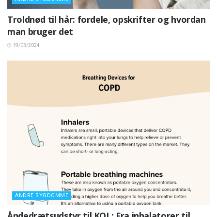
Troldnød til hår: fordele, opskrifter og hvordan
man bruger det
19/03/2024
ANDRE SYGDOMME
Åndedrætsudstyr til KOL: Fra inhalatorer til