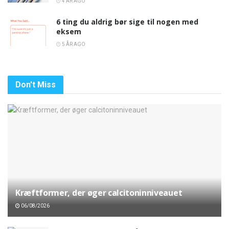
4 ÅR AGO
6 ting du aldrig bør sige til nogen med
eksem
5 ÅR AGO
Don't Miss
Kræftformer, der øger calcitoninniveauet
06/08/2026