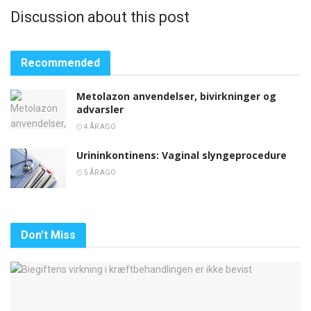
Discussion about this post
Recommended
Metolazon anvendelser, bivirkninger og
advarsler
4 ÅR AGO
Urininkontinens: Vaginal slyngeprocedure
5 ÅR AGO
Don't Miss