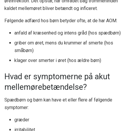
øreinfektion. Det opstår, når området bag trommehinden
kaldet mellemøret bliver betændt og inficeret.
Følgende adfærd hos børn betyder ofte, at de har AOM:
anfald af kræsenhed og intens gråd (hos spædbørn)
griber om øret, mens du krummer af smerte (hos
småbørn)
klager over smerter i øret (hos ældre børn)
Hvad er symptomerne på akut
mellemørebetændelse?
Spædbørn og børn kan have et eller flere af følgende
symptomer:
græder
irritabilitet