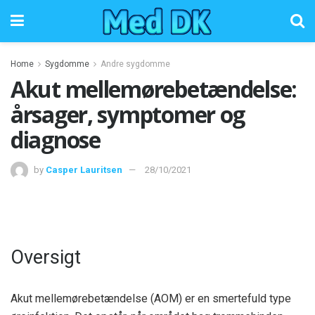
Home
Sygdomme
Andre sygdomme
Akut mellemørebetændelse:
årsager, symptomer og
diagnose
by
Casper Lauritsen
28/10/2021
Oversigt
Akut mellemørebetændelse (AOM) er en smertefuld type