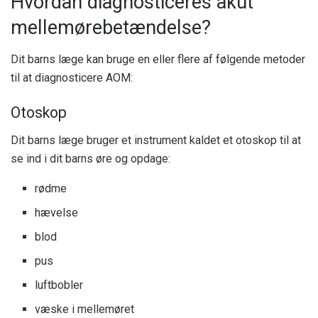
Hvordan diagnosticeres akut
mellemørebetændelse?
Dit barns læge kan bruge en eller flere af følgende metoder
til at diagnosticere AOM:
Otoskop
Dit barns læge bruger et instrument kaldet et otoskop til at
se ind i dit barns øre og opdage:
rødme
hævelse
blod
pus
luftbobler
væske i mellemøret