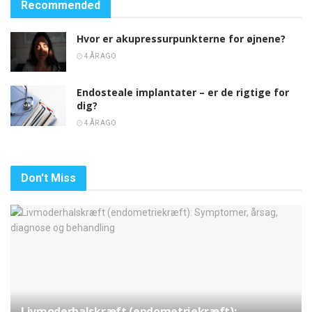
Recommended
Hvor er akupressurpunkterne for øjnene?
4 ÅR AGO
Endosteale implantater – er de rigtige for
dig?
4 ÅR AGO
Don't Miss
Livmoderhalskræft (endometriekræft):