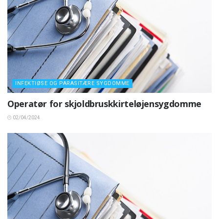
INFEKTIØSE OG PARASITÆRE SYGDOMME
Operatør for skjoldbruskkirteløjensygdomme
02/04/2024