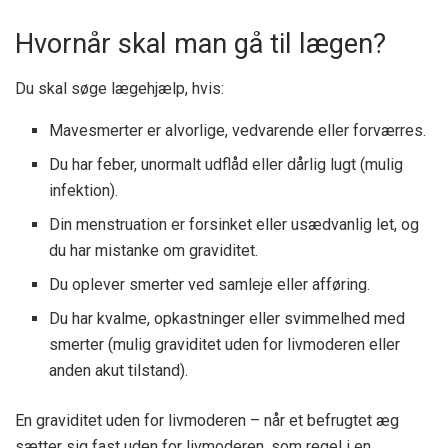
Hvornår skal man gå til lægen?
Du skal søge lægehjælp, hvis:
Mavesmerter er alvorlige, vedvarende eller forværres.
Du har feber, unormalt udflåd eller dårlig lugt (mulig
infektion).
Din menstruation er forsinket eller usædvanlig let, og
du har mistanke om graviditet.
Du oplever smerter ved samleje eller afføring.
Du har kvalme, opkastninger eller svimmelhed med
smerter (mulig graviditet uden for livmoderen eller
anden akut tilstand).
En graviditet uden for livmoderen – når et befrugtet æg
sætter sig fast uden for livmoderen, som regel i en