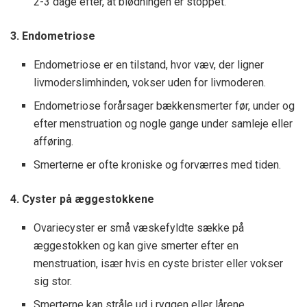
2-3 dage efter, at blødningen er stoppet.
3. Endometriose
Endometriose er en tilstand, hvor væv, der ligner
livmoderslimhinden, vokser uden for livmoderen.
Endometriose forårsager bækkensmerter før, under og
efter menstruation og nogle gange under samleje eller
afføring.
Smerterne er ofte kroniske og forværres med tiden.
4. Cyster på æggestokkene
Ovariecyster er små væskefyldte sække på
æggestokken og kan give smerter efter en
menstruation, især hvis en cyste brister eller vokser
sig stor.
Smerterne kan stråle ud i ryggen eller lårene.