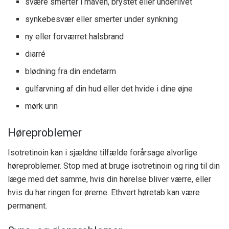
svære smerter i maven, brystet eller underlivet
synkebesvær eller smerter under synkning
ny eller forværret halsbrand
diarré
blødning fra din endetarm
gulfarvning af din hud eller det hvide i dine øjne
mørk urin
Høreproblemer
Isotretinoin kan i sjældne tilfælde forårsage alvorlige
høreproblemer. Stop med at bruge isotretinoin og ring til din
læge med det samme, hvis din hørelse bliver værre, eller
hvis du har ringen for ørerne. Ethvert høretab kan være
permanent.