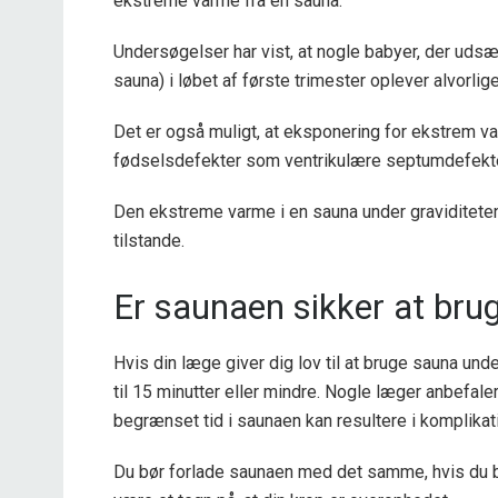
ekstreme varme fra en sauna.
Undersøgelser har vist, at nogle babyer, der udsæ
sauna) i løbet af første trimester oplever alvorlig
Det er også muligt, at eksponering for ekstrem var
fødselsdefekter som ventrikulære septumdefekter 
Den ekstreme varme i en sauna under graviditet
tilstande.
Er saunaen sikker at brug
Hvis din læge giver dig lov til at bruge sauna und
til 15 minutter eller mindre. Nogle læger anbefale
begrænset tid i saunaen kan resultere i komplikati
Du bør forlade saunaen med det samme, hvis du b