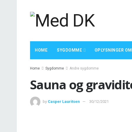
HOME
SYGDOMME
OPLYSNINGER OM
Home
Sygdomme
Andre sygdomme
Sauna og gravidite
by
Casper Lauritsen
30/12/2021