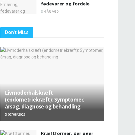
fødevarer og fordele
4 ÅR AGO
Don't Miss
Livmoderhalskræft
(endometriekræft): Symptomer,
årsag, diagnose og behandling
07/08/2026
Kræftformer, der øger