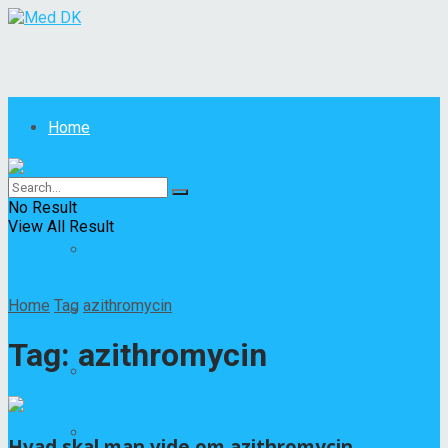
Home
Sygdomme
No Result
View All Result
All
Home
Tag
azithromycin
Andre sygdomme
Tag:
azithromycin
Fordøjelsessygdomme
Hudsygdomme
Hvad skal man vide om azithromycin