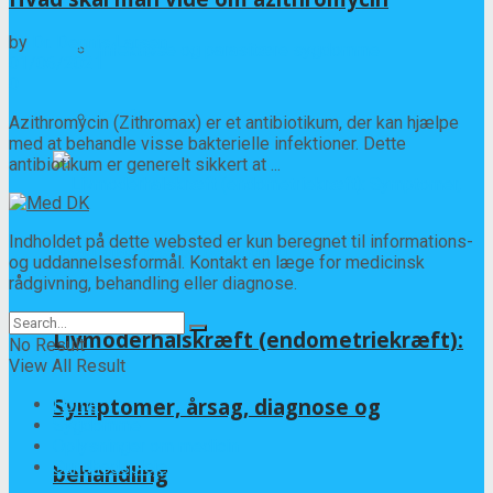
by
Dr. Dennis Larsen
Infektiøse og parasitære sygdomme
01/06/2021
0
Kræft
Azithromycin (Zithromax) er et antibiotikum, der kan hjælpe
med at behandle visse bakterielle infektioner. Dette
antibiotikum er generelt sikkert at ...
Indholdet på dette websted er kun beregnet til informations-
og uddannelsesformål. Kontakt en læge for medicinsk
rådgivning, behandling eller diagnose.
Livmoderhalskræft (endometriekræft):
No Result
View All Result
Symptomer, årsag, diagnose og
Home
Sygdomme
Oplysninger om medicin
Sundhedspleje
behandling