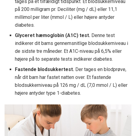
tages på et tilfældigt tidspunkt. Et blodsukkerniveau
på 200 milligram pr. Deciliter (mg / dL) eller 11,1
millimol per liter (mmol / L) eller højere antyder
diabetes.
Glyceret hæmoglobin (A1C) test.
Denne test
indikerer dit barns gennemsnitlige blodsukkerniveau i
de sidste tre måneder. Et A1C-niveau på 6,5% eller
højere på to separate tests indikerer diabetes.
Fastende blodsukkertest.
Der tages en blodprøve,
når dit barn har fastet natten over. Et fastende
blodsukkerniveau på 126 mg / dL (7,0 mmol / L) eller
højere antyder type 1-diabetes.