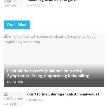
4 ÅR AGO
Don't Miss
Livmoderhalskræft (endometriekræft):
Symptomer, årsag, diagnose og behandling
07/08/2026
Kræftformer, der øger calcitoninniveauet
06/08/2026