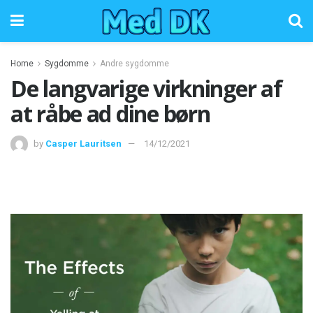
Home
Sygdomme
Andre sygdomme
De langvarige virkninger af
at råbe ad dine børn
by
Casper Lauritsen
14/12/2021