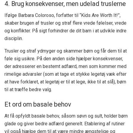
4. Brug konsekvenser, men udelad truslerne
Ifølge Barbara Coloroso, forfatter til “Kids Are Worth It!”,
skaber brugen af ​​trusler og straf flere vrede følelser, vrede
og konflikter. På sigt forhindrer de dit barn i at udvikle indre
disciplin.
Trusler og straf ydmyger og skammer børn og får dem til at
føle sig usikre. På den anden side hjælper konsekvenser,
der adresserer en bestemt adfærd, men som kommer med
rimelige advarsler (som at tage et stykke legetøj væk efter
at have forklaret, at legetøj er til at lege, ikke til at slå), børn
til at træffe bedre valg.
Et ord om basale behov
At få opfyldt basale behov, såsom søvn og sult, holder børn
glade og giver bedre adfærd generelt. Etablering af rutiner
vil også hjælpe dem til at være mindre ængstelige og