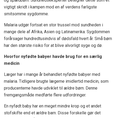
og spædbørn. Sundhedseksperter betegner dette som et
vigtigt skridt i kampen mod en af verdens farligste
smitsomme sygdomme.
Malaria udgør fortsat en stor trussel mod sundheden i
mange dele af Afrika, Asien og Latinamerika. Sygdommen
forårsager hundredtusindvis af dødsfald hvert år. Små børn
har den største risiko for at blive alvorligt syge og dø.
Hvorfor nyfødte babyer havde brug for en særlig
medicin
Læger har i mange år behandlet nyfødte babyer med
malaria. Tidligere brugte lægerne imidlertid medicin, som
producenterne havde udviklet til ældre børn. Denne
fremgangsmåde medførte flere udfordringer.
En nyfødt baby har en meget mindre krop og et andet
stofskifte end et ældre barn. Disse forskelle gør det