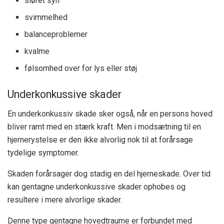
sløret syn
svimmelhed
balanceproblemer
kvalme
følsomhed over for lys eller støj
Underkonkussive skader
En underkonkussiv skade sker også, når en persons hoved
bliver ramt med en stærk kraft. Men i modsætning til en
hjernerystelse er den ikke alvorlig nok til at forårsage
tydelige symptomer.
Skaden forårsager dog stadig en del hjerneskade. Over tid
kan gentagne underkonkussive skader ophobes og
resultere i mere alvorlige skader.
Denne type gentagne hovedtraume er forbundet med