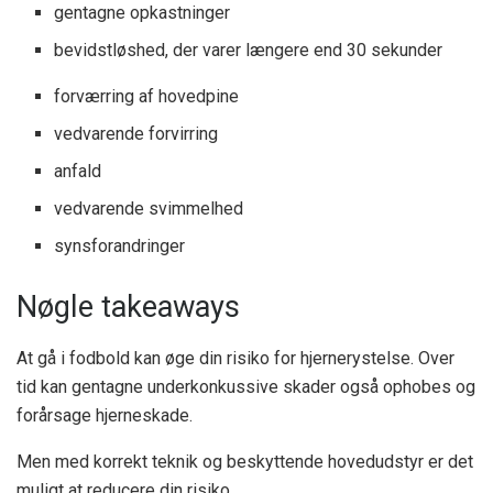
gentagne opkastninger
bevidstløshed, der varer længere end 30 sekunder
forværring af hovedpine
vedvarende forvirring
anfald
vedvarende svimmelhed
synsforandringer
Nøgle takeaways
At gå i fodbold kan øge din risiko for hjernerystelse. Over
tid kan gentagne underkonkussive skader også ophobes og
forårsage hjerneskade.
Men med korrekt teknik og beskyttende hovedudstyr er det
muligt at reducere din risiko.