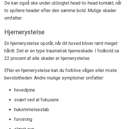
De kan også ske under utilsigtet head-to-head kontakt, når
to spillere header efter den samme bold. Mulige skader
omfatter:
Hjernerystelse
En hjernerystelse opstår, når dit hoved bliver ramt meget
hårdt. Det er en type traumatisk hjerneskade. I fodbold ca
22 procent
af alle skader er hjernerystelse.
Efter en hjernerystelse kan du forblive vågen eller miste
bevidstheden. Andre mulige symptomer omfatter:
hovedpine
svært ved at fokusere
hukommelsestab
forvirring