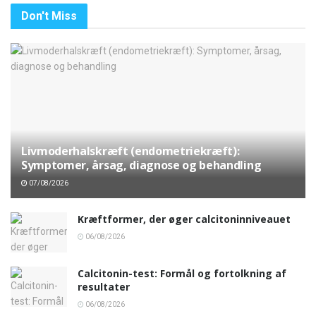
Don't Miss
Livmoderhalskræft (endometriekræft):
Symptomer, årsag, diagnose og behandling
07/08/2026
Kræftformer, der øger calcitoninniveauet
06/08/2026
Calcitonin-test: Formål og fortolkning af
resultater
06/08/2026