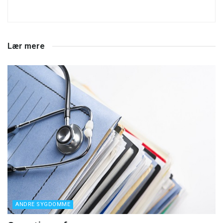
Lær mere
ANDRE SYGDOMME