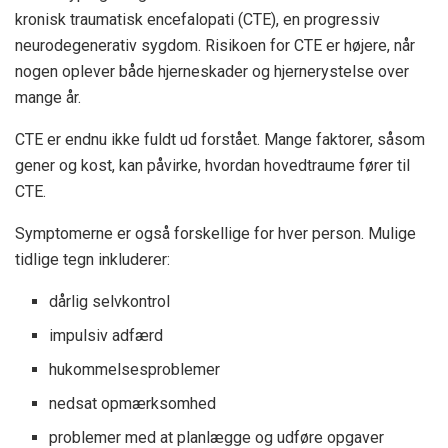
kronisk traumatisk encefalopati (CTE), en progressiv
neurodegenerativ sygdom. Risikoen for CTE er højere, når
nogen oplever både hjerneskader og hjernerystelse over
mange år.
CTE er endnu ikke fuldt ud forstået. Mange faktorer, såsom
gener og kost, kan påvirke, hvordan hovedtraume fører til
CTE.
Symptomerne er også forskellige for hver person. Mulige
tidlige tegn inkluderer:
dårlig selvkontrol
impulsiv adfærd
hukommelsesproblemer
nedsat opmærksomhed
problemer med at planlægge og udføre opgaver