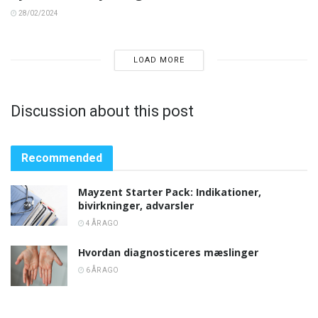
28/02/2024
LOAD MORE
Discussion about this post
Recommended
Mayzent Starter Pack: Indikationer,
bivirkninger, advarsler
4 ÅR AGO
Hvordan diagnosticeres mæslinger
6 ÅR AGO