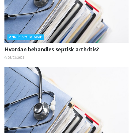
ANDRE SYGDOMME
Hvordan behandles septisk arthritis?
05/03/2024