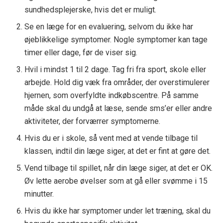
sundhedsplejerske, hvis det er muligt.
Se en læge for en evaluering, selvom du ikke har
øjeblikkelige symptomer. Nogle symptomer kan tage
timer eller dage, før de viser sig.
Hvil i mindst 1 til 2 dage. Tag fri fra sport, skole eller
arbejde. Hold dig væk fra områder, der overstimulerer
hjernen, som overfyldte indkøbscentre. På samme
måde skal du undgå at læse, sende sms’er eller andre
aktiviteter, der forværrer symptomerne.
Hvis du er i skole, så vent med at vende tilbage til
klassen, indtil din læge siger, at det er fint at gøre det.
Vend tilbage til spillet, når din læge siger, at det er OK.
Øv lette aerobe øvelser som at gå eller svømme i 15
minutter.
Hvis du ikke har symptomer under let træning, skal du