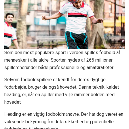
Som den mest populære sport i verden spilles fodbold af
mennesker i alle aldre. Sporten nydes af
265 millioner
spillere
herunder både professionelle og amatøratleter.
Selvom fodboldspillere er kendt for deres dygtige
fodarbejde, bruger de også hovedet. Denne teknik, kaldet
heading, er, når en spiller med vilje rammer bolden med
hovedet.
Heading er en vigtig fodboldmanøvre. Der har dog været en
voksende bekymring for dets sikkerhed og potentielle