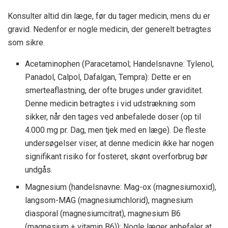
Konsulter altid din læge, før du tager medicin, mens du er
gravid. Nedenfor er nogle medicin, der generelt betragtes
som sikre.
Acetaminophen (Paracetamol; Handelsnavne: Tylenol,
Panadol, Calpol, Dafalgan, Tempra): Dette er en
smerteaflastning, der ofte bruges under graviditet.
Denne medicin betragtes i vid udstrækning som
sikker, når den tages ved anbefalede doser (op til
4.000 mg pr. Dag, men tjek med en læge). De fleste
undersøgelser viser, at denne medicin ikke har nogen
signifikant risiko for fosteret, skønt overforbrug bør
undgås.
Magnesium (handelsnavne: Mag-ox (magnesiumoxid),
langsom-MAG (magnesiumchlorid), magnesium
diasporal (magnesiumcitrat), magnesium B6
(magnesium + vitamin B6)): Nogle læger anbefaler at