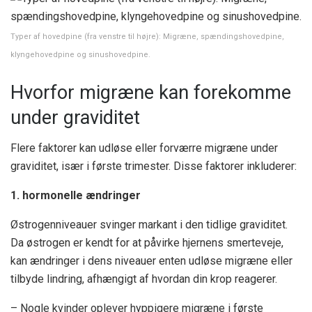
Typer af hovedpine (fra venstre til højre): Migræne, spændingshovedpine,
klyngehovedpine og sinushovedpine.
Hvorfor migræne kan forekomme
under graviditet
Flere faktorer kan udløse eller forværre migræne under
graviditet, især i første trimester. Disse faktorer inkluderer:
1. hormonelle ændringer
Østrogenniveauer svinger markant i den tidlige graviditet.
Da østrogen er kendt for at påvirke hjernens smerteveje,
kan ændringer i dens niveauer enten udløse migræne eller
tilbyde lindring, afhængigt af hvordan din krop reagerer.
– Nogle kvinder oplever hyppigere migræne i første