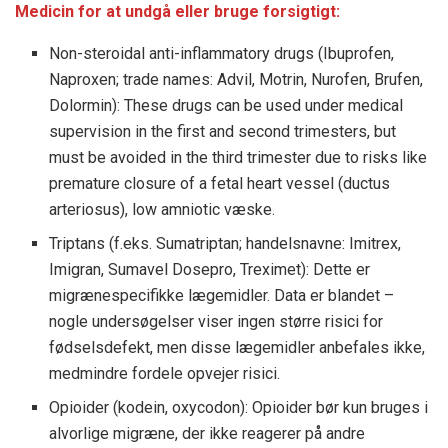
Medicin for at undgå eller bruge forsigtigt:
Non-steroidal anti-inflammatory drugs (Ibuprofen,
Naproxen; trade names: Advil, Motrin, Nurofen, Brufen,
Dolormin): These drugs can be used under medical
supervision in the first and second trimesters, but
must be avoided in the third trimester due to risks like
premature closure of a fetal heart vessel (ductus
arteriosus), low amniotic væske.
Triptans (f.eks. Sumatriptan; handelsnavne: Imitrex,
Imigran, Sumavel Dosepro, Treximet): Dette er
migrænespecifikke lægemidler. Data er blandet –
nogle undersøgelser viser ingen større risici for
fødselsdefekt, men disse lægemidler anbefales ikke,
medmindre fordele opvejer risici.
Opioider (kodein, oxycodon): Opioider bør kun bruges i
alvorlige migræne, der ikke reagerer på andre