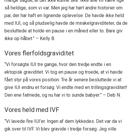
mange sagde, at det ikke kunne ske. Ikke alle vil være lige
så heldige, som vi var. Men jeg har hørt andre historier om
par, der har haft en lignende oplevelse: De havde ikke held
med IUI, og så pludselig havde de mirakelgraviditeter, da de
besluttede at holde en pause i en måned eller to. Bare giv
ikke op håbet.” – Kelly B.
Vores flerfoldsgraviditet
“Vi forsøgte IUI tre gange, hvor den tredje endte i en
ektopisk graviditet. Vi tog en pause og troede, at vi havde
fået styr på vores position. Tre år senere besluttede vi at
give IUI endnu et forsøg. Vi endte med en trillingsgraviditet!
Den ene falmede, og nu har vi to sunde babyer.” – Deb N.
Vores held med IVF
“Vi lavede fire IUI’er. Ingen af ​​dem lykkedes. Det var da vi
gik over til IVF. Vi blev gravide i tredje forsøg. Jeg ville