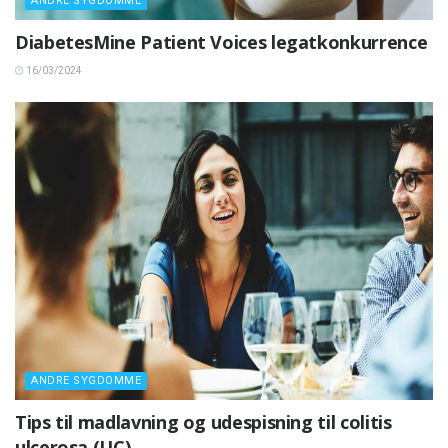
ANDRE SYGDOMME
DiabetesMine Patient Voices legatkonkurrence
16/03/2024
ANDRE SYGDOMME
Tips til madlavning og udespisning til colitis
ulcerosa (UC)