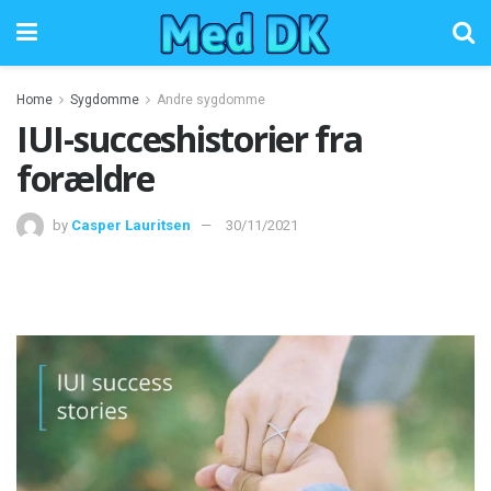
Home
Sygdomme
Andre sygdomme
IUI-succeshistorier fra
forældre
by
Casper Lauritsen
30/11/2021