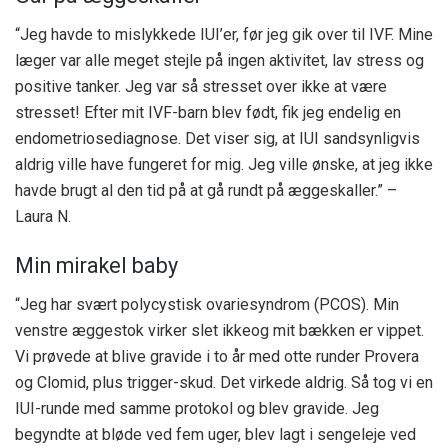
“Jeg havde to mislykkede IUI’er, før jeg gik over til IVF. Mine
læger var alle meget stejle på ingen aktivitet, lav stress og
positive tanker. Jeg var så stresset over ikke at være
stresset! Efter mit IVF-barn blev født, fik jeg endelig en
endometriosediagnose. Det viser sig, at IUI sandsynligvis
aldrig ville have fungeret for mig. Jeg ville ønske, at jeg ikke
havde brugt al den tid på at gå rundt på æggeskaller.” –
Laura N.
Min mirakel baby
“Jeg har svært polycystisk ovariesyndrom (PCOS). Min
venstre æggestok virker slet ikke
og mit bækken er vippet.
Vi prøvede at blive gravide i to år med otte runder Provera
og Clomid, plus trigger-skud. Det virkede aldrig. Så tog vi en
IUI-runde med samme protokol og blev gravide. Jeg
begyndte at bløde ved fem uger, blev lagt i sengeleje ved