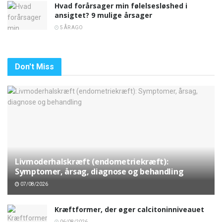
Hvad forårsager min følelsesløshed i
ansigtet? 9 mulige årsager
5 ÅR AGO
Don't Miss
Livmoderhalskræft (endometriekræft):
Symptomer, årsag, diagnose og behandling
07/08/2026
Kræftformer, der øger calcitoninniveauet
06/08/2026