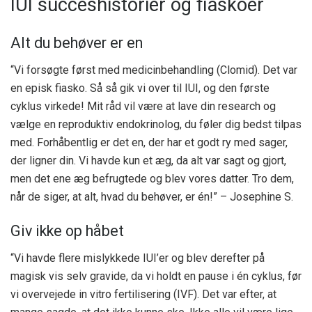
IUI succeshistorier og fiaskoer
Alt du behøver er en
“Vi forsøgte først med medicinbehandling (Clomid). Det var
en episk fiasko. Så så gik vi over til IUI, og den første
cyklus virkede! Mit råd vil være at lave din research og
vælge en reproduktiv endokrinolog, du føler dig bedst tilpas
med. Forhåbentlig er det en, der har et godt ry med sager,
der ligner din. Vi havde kun et æg, da alt var sagt og gjort,
men det ene æg befrugtede og blev vores datter. Tro dem,
når de siger, at alt, hvad du behøver, er én!” – Josephine S.
Giv ikke op håbet
“Vi havde flere mislykkede IUI’er og blev derefter på
magisk vis selv gravide, da vi holdt en pause i én cyklus, før
vi overvejede in vitro fertilisering (IVF). Det var efter, at