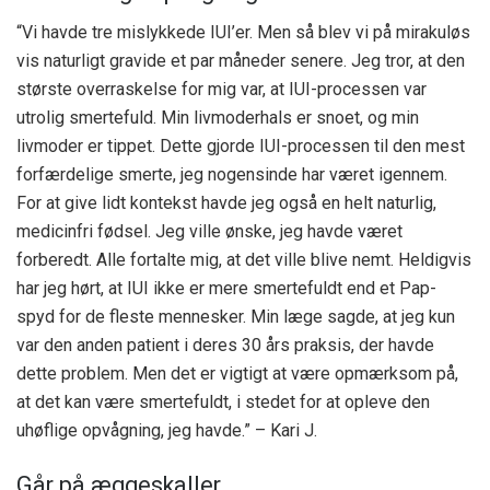
“Vi havde tre mislykkede IUI’er. Men så blev vi på mirakuløs
vis naturligt gravide et par måneder senere. Jeg tror, ​​at den
største overraskelse for mig var, at IUI-processen var
utrolig smertefuld. Min livmoderhals er snoet, og min
livmoder er tippet. Dette gjorde IUI-processen til den mest
forfærdelige smerte, jeg nogensinde har været igennem.
For at give lidt kontekst havde jeg også en helt naturlig,
medicinfri fødsel. Jeg ville ønske, jeg havde været
forberedt. Alle fortalte mig, at det ville blive nemt. Heldigvis
har jeg hørt, at IUI ikke er mere smertefuldt end et Pap-
spyd for de fleste mennesker. Min læge sagde, at jeg kun
var den anden patient i deres 30 års praksis, der havde
dette problem. Men det er vigtigt at være opmærksom på,
at det kan være smertefuldt, i stedet for at opleve den
uhøflige opvågning, jeg havde.” – Kari J.
Går på æggeskaller