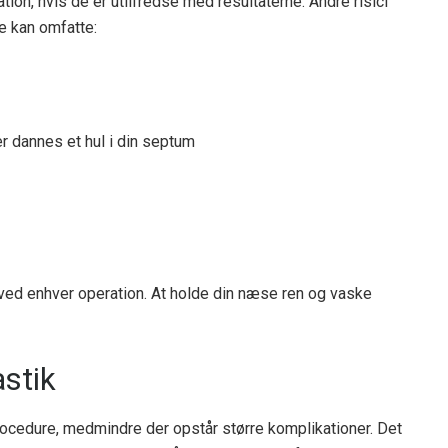
ion, hvis de er utilfredse med resultaterne. Andre risici
e kan omfatte:
er dannes et hul i din septum
 ved enhver operation. At holde din næse ren og vaske
astik
ocedure, medmindre der opstår større komplikationer. Det