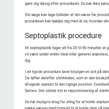
gøre dig døsig efter proceduren. Du bør ikke køre,
Din læge kan tage billeder af din næse før proced
proceduren kan hjælpe dig med at se, hvordan din
Septoplastik procedure
En septoplastik tager alt fra 30 til 90 minutter at
vil være under enten lokal eller generel anæstesi
dig.
I en typisk procedure laver kirurgen et snit på de
De løfter derefter slimhinden, som er den beskyt
afvigede septum til den rigtige position. Eventuel
fjernes. Det sidste trin er repositionering af slimh
Du har muligvis brug for sting for at holde sept
pakke næsen med bomuld til at holde dem på pla