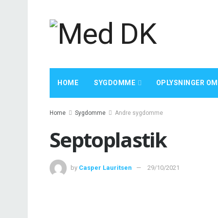
HOME
SYGDOMME
OPLYSNINGER OM
Home
Sygdomme
Andre sygdomme
Septoplastik
by
Casper Lauritsen
29/10/2021