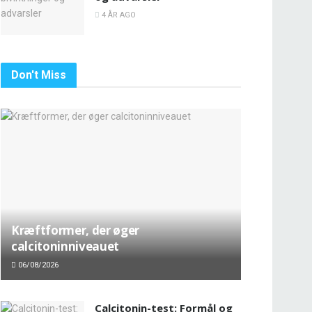
4 ÅR AGO
Don't Miss
Kræftformer, der øger
calcitoninniveauet
06/08/2026
Calcitonin-test: Formål og