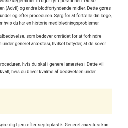
visse lægemidler to uger før operationen. Disse
fen (Advil) og andre blodfortyndende midler. Dette gøres
 under og efter proceduren. Sørg for at fortælle din læge,
ler hvis du har en historie med blødningsproblemer.
okalbedøvelse, som bedøver området for at forhindre
 under generel anæstesi, hvilket betyder, at de sover
proceduren, hvis du skal i generel anæstesi. Dette vil
 kvalt, hvis du bliver kvalme af bedøvelsen under
øre dig hjem efter septoplastik. Generel anæstesi kan