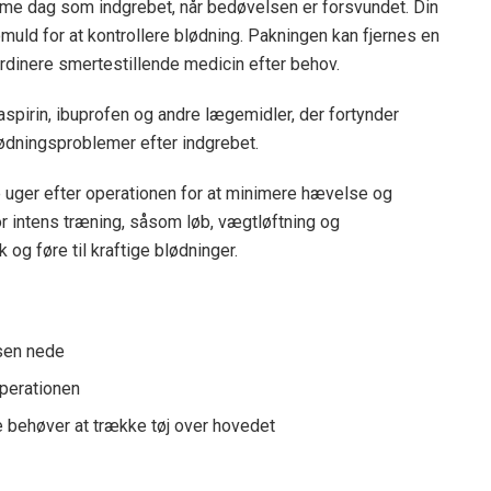
samme dag som indgrebet, når bedøvelsen er forsvundet. Din
uld for at kontrollere blødning. Pakningen kan fjernes en
ordinere smertestillende medicin efter behov.
spirin, ibuprofen og andre lægemidler, der fortynder
lødningsproblemer efter indgrebet.
e uger efter operationen for at minimere hævelse og
r intens træning, såsom løb, vægtløftning og
 og føre til kraftige blødninger.
lsen nede
operationen
kke behøver at trække tøj over hovedet