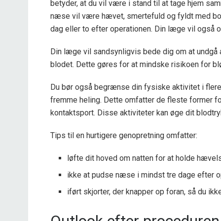
betyder, at du vil være i stand til at tage hjem 
næse vil være hævet, smertefuld og fyldt med bom
dag eller to efter operationen. Din læge vil også 
Din læge vil sandsynligvis bede dig om at undgå a
blodet. Dette gøres for at mindske risikoen for b
Du bør også begrænse din fysiske aktivitet i fler
fremme heling. Dette omfatter de fleste former fo
kontaktsport. Disse aktiviteter kan øge dit blodtryk
Tips til en hurtigere genopretning omfatter:
løfte dit hoved om natten for at holde hæve
ikke at pudse næse i mindst tre dage efter 
iført skjorter, der knapper op foran, så du i