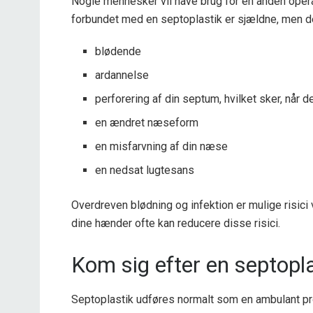
Nogle mennesker vil have brug for en anden operat
forbundet med en septoplastik er sjældne, men d
blødende
ardannelse
perforering af din septum, hvilket sker, når d
en ændret næseform
en misfarvning af din næse
en nedsat lugtesans
Overdreven blødning og infektion er mulige risici
dine hænder ofte kan reducere disse risici.
Kom sig efter en septopl
Septoplastik udføres normalt som en ambulant pr