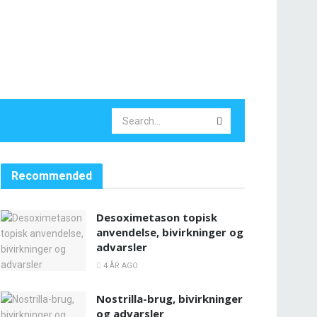
Recommended
Desoximetason topisk
anvendelse, bivirkninger og
advarsler
4 ÅR AGO
Nostrilla-brug, bivirkninger
og advarsler