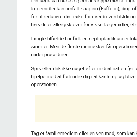
Din læge kan bede dig om at stoppe med at tage 
lægemidler kan omfatte aspirin (Bufferin), ibupro
for at reducere din risiko for overdreven blødning
hvis du er allergisk over for visse lægemidler, el
I nogle tilfælde har folk en septoplastik under l
smerter. Men de fleste mennesker får operationen
under proceduren.
Spis eller drik ikke noget efter midnat natten før 
hjælpe med at forhindre dig i at kaste op og blive
operationen.
Tag et familiemedlem eller en ven med, som kan k