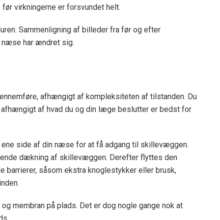
 før virkningerne er forsvundet helt.
uren. Sammenligning af billeder fra før og efter
 næse har ændret sig.
 gennemføre, afhængigt af kompleksiteten af ​​tilstanden. Du
, afhængigt af hvad du og din læge beslutter er bedst for
n ene side af din næse for at få adgang til skillevæggen.
tende dækning af skillevæggen. Derefter flyttes den
le barrierer, såsom ekstra knoglestykker eller brusk,
inden.
um og membran på plads. Det er dog nogle gange nok at
ds.