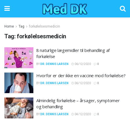
Home
Tag
forkølelsesmedicin
Tag:
forkølelsesmedicin
8 naturlige lægemidler til behandling af
forkølelse
BY
DR. DENNIS LARSEN
06/12/2020
0
Hvorfor er der ikke en vaccine mod forkølelse?
BY
DR. DENNIS LARSEN
06/12/2020
0
Almindelig forkølelse – årsager, symptomer
og behandling
BY
DR. DENNIS LARSEN
04/12/2020
0