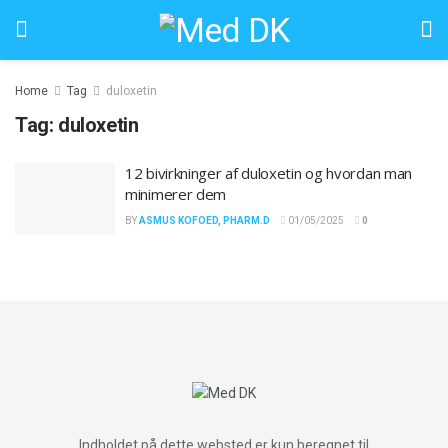
Home
Tag
duloxetin
Tag:
duloxetin
12 bivirkninger af duloxetin og hvordan man
minimerer dem
BY
ASMUS KOFOED, PHARM.D
01/05/2025
0
Indholdet på dette websted er kun beregnet til